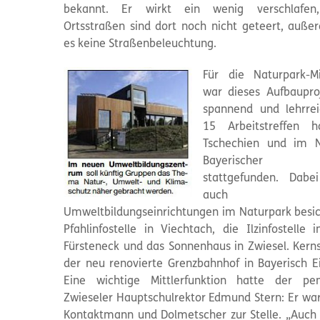
bekannt. Er wirkt ein wenig verschlafen,
Ortsstraßen sind dort noch nicht geteert, auße
es keine Straßenbeleuchtung.
Für die Naturpark-Mi
war dieses Aufbaupro
spannend und lehrre
15 Arbeitstreffen h
Tschechien und im N
Bayerischer
stattgefunden. Dabe
auch 
Umweltbildungseinrichtungen im Naturpark besich
Pfahlinfostelle in Viechtach, die Ilzinfostelle 
Fürsteneck und das Sonnenhaus in Zwiesel. Kern
der neu renovierte Grenzbahnhof in Bayerisch Ei
Eine wichtige Mittlerfunktion hatte der pen
Zwieseler Hauptschulrektor Edmund Stern: Er war 
Kontaktmann und Dolmetscher zur Stelle. „Auch