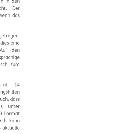
en in den
ht. Der
 wenn das
getragen.
 dies eine
 Auf den
sprachige
lisch zum
samt 14
ngshilfen
auch, dass
ks unter
3-Format
rch kann
 aktuelle