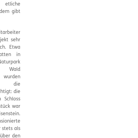
 etliche
rdem gibt
tarbeiter
jekt sehr
ich. Etwa
atten in
aturpark
 Wald
i wurden
die
tigt: die
in Schloss
stück war
senstein.
sionierte
stets als
 über den