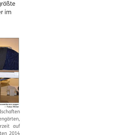
größte
er im
dschaften
ngärten,
zeit auf
sten 2014