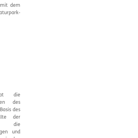
g mit dem
turpark-
at die
den des
Basis des
llte der
00 die
egen und