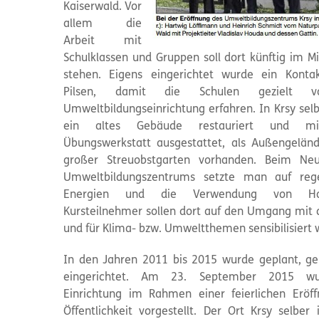
Kaiserwald. Vor
allem die
Arbeit mit
Schulklassen und Gruppen soll dort künftig im Mi
stehen. Eigens eingerichtet wurde ein Konta
Pilsen, damit die Schulen gezielt 
Umweltbildungseinrichtung erfahren. In Krsy sel
ein altes Gebäude restauriert und mi
Übungswerkstatt ausgestattet, als Außengeländ
großer Streuobstgarten vorhanden. Beim Ne
Umweltbildungszentrums setzte man auf rege
Energien und die Verwendung von Ho
Kursteilnehmer sollen dort auf den Umgang mit 
und für Klima- bzw. Umweltthemen sensibilisiert 
In den Jahren 2011 bis 2015 wurde geplant, g
eingerichtet. Am 23. September 2015 wu
Einrichtung im Rahmen einer feierlichen Eröf
Öffentlichkeit vorgestellt. Der Ort Krsy selber 