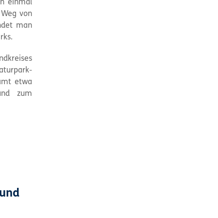
en einmal
en Weg von
indet man
rks.
dkreises
turpark-
amt etwa
und zum
 und