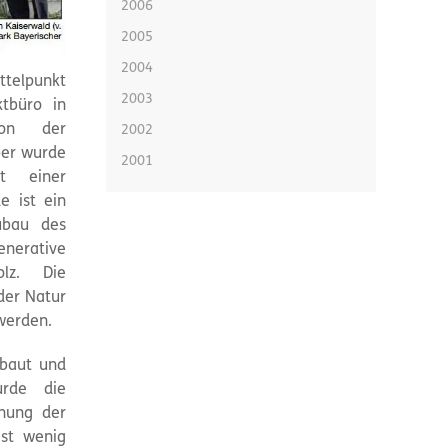
2006
2005
2004
ttelpunkt
2003
ktbüro in
von der
2002
ber wurde
2001
t einer
e ist ein
ubau des
nerative
lz. Die
der Natur
werden.
ebaut und
rde die
fnung der
ist wenig