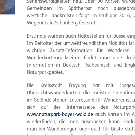
Sehenswürdigkeiten neu. Über 90 Karten wurd
Gemeinden im Spätherbst noch ausgebrac
westliche Landkreisteil folgt im Frühjahr 2016,
Wegenetz in Schönberg feststeht.
Erstmals wurden auch Haltestellen für Busse ein
Im Zeitalter der umweltfreundlichen Mobilität ist
wichtige Zusatz-Information für Wanderer.
Wanderkartenrückseiten findet man eine drei
Information in Deutsch, Tschechisch und Eng
Naturparkgebiet.
Die Kreisstadt Freyung hat mit insge
Übersichtswanderkarten die meisten Orientieru
im Gelände stehen. Interessant für Wanderer ist 
sich auf der Internetseite des Naturpar
www.naturpark-bayer-wald.de
auch Karten im A
wiederfinden, die man ausdrucken kann. Dadu
man bei Wanderungen oder auch für Gäste stets