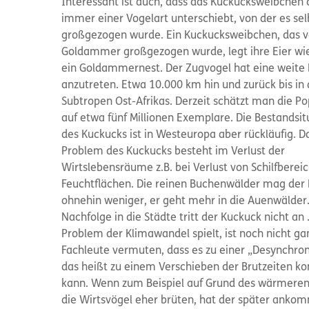
Interessant ist auch, dass das Kuckucksweibchen 
immer einer Vogelart unterschiebt, von der es sel
großgezogen wurde. Ein Kuckucksweibchen, das v
Goldammer großgezogen wurde, legt ihre Eier wie
ein Goldammernest. Der Zugvogel hat eine weite 
anzutreten. Etwa 10.000 km hin und zurück bis in 
Subtropen Ost-Afrikas. Derzeit schätzt man die Po
auf etwa fünf Millionen Exemplare. Die Bestandsit
des Kuckucks ist in Westeuropa aber rückläufig. D
Problem des Kuckucks besteht im Verlust der
Wirtslebensräume z.B. bei Verlust von Schilfberei
Feuchtflächen. Die reinen Buchenwälder mag der
ohnehin weniger, er geht mehr in die Auenwälder.
Nachfolge in die Städte tritt der Kuckuck nicht an
Problem der Klimawandel spielt, ist noch nicht gan
Fachleute vermuten, dass es zu einer „Desynchron
das heißt zu einem Verschieben der Brutzeiten 
kann. Wenn zum Beispiel auf Grund des wärmeren
die Wirtsvögel eher brüten, hat der später ank