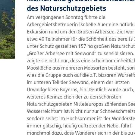
des Naturschutzgebiets
Am vergangenen Sonntag führte die
Arbergebietsbetreuerin Isabelle Auer eine naturk
Exkursion rund um den Großen Arbersee. Ziel war 
etwa 40 Teilnehmer für die Schönheit des bereits
unter Schutz gestellten 157 ha großen Naturschu
„Großer Arbersee mit Seewand“ zu sensiblisieren.
zeigte sie nicht nur, dass eine scheinbar einheitli
Moosfläche aus mehreren Moosarten besteht, son
wies die Gruppe auch auf die z.T. bizzaren Wurze
im unteren Teil der Seewand, einem der letzten
Urwaldgebiete Bayerns, hin. Deutlich wurde auch,
weiteres Kennzeichen der zu den schönsten
Naturschutzgebieten Mitteleuropas zählenden Se
Wasserreichtum ist: Nicht nur zur Schneeschmelz
sondern selbst im Hochsommer ist der Wanderste
immer glitschig, häufig auftretender Nebel führt
manchmal dazu, dass Wanderer sich in der bis zu