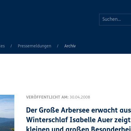
les
Pressemeldungen
Archiv
VERÖFFENTLICHT AM:
30.04.2008
Der Große Arbersee erwacht au
Winterschlaf Isabelle Auer zeigt
kleinen und großen Besonderhe