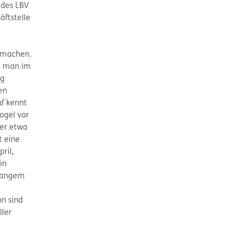
 des LBV
äftstelle
zumachen.
el man im
ng
en
uf kennt
ogel vor
Der etwa
 eine
ril,
in
 langem
on sind
ller