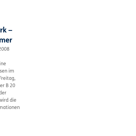
rk –
mmer
2008
ine
esen im
Freitag,
er B 20
der
wird die
ormationen