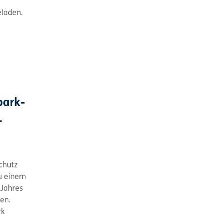
eladen.
park-
.
chutz
zu einem
Jahres
en.
rk