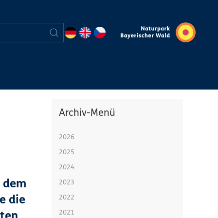
Archiv-Menü
2026
2025
2024
s dem
2023
2022
e die
2021
iten