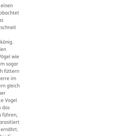
 einen
eobachtet
as
zschnell
könig.
den
Vögel wie
um sogar
h füttern
perre im
ern gleich
ner
te Vogel
s das
 führen,
rasitiert
 ernährt.