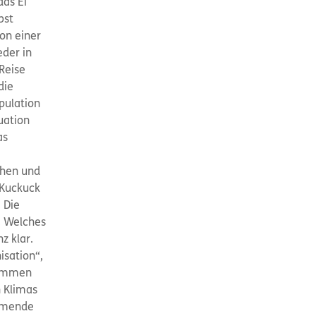
das Ei
bst
on einer
der in
Reise
die
pulation
uation
as
chen und
 Kuckuck
 Die
 . Welches
z klar.
isation“,
kommen
 Klimas
ommende