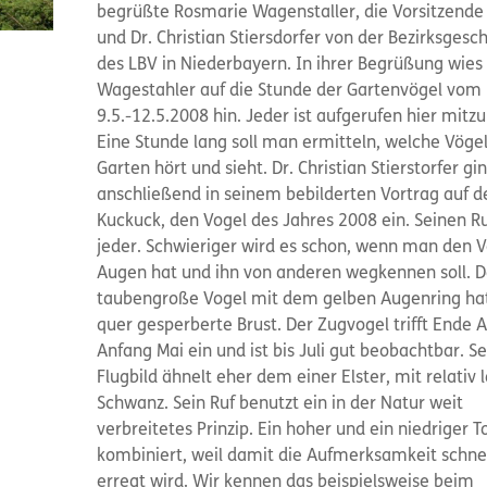
begrüßte Rosmarie Wagenstaller, die Vorsitzende
und Dr. Christian Stiersdorfer von der Bezirksgesch
des LBV in Niederbayern. In ihrer Begrüßung wies
Wagestahler auf die Stunde der Gartenvögel vom
9.5.-12.5.2008 hin. Jeder ist aufgerufen hier mit
Eine Stunde lang soll man ermitteln, welche Vög
Garten hört und sieht. Dr. Christian Stierstorfer gi
anschließend in seinem bebilderten Vortrag auf d
Kuckuck, den Vogel des Jahres 2008 ein. Seinen R
jeder. Schwieriger wird es schon, wenn man den V
Augen hat und ihn von anderen wegkennen soll. 
taubengroße Vogel mit dem gelben Augenring hat
quer gesperberte Brust. Der Zugvogel trifft Ende Ap
Anfang Mai ein und ist bis Juli gut beobachtbar. Se
Flugbild ähnelt eher dem einer Elster, mit relativ
Schwanz. Sein Ruf benutzt ein in der Natur weit
verbreitetes Prinzip. Ein hoher und ein niedriger T
kombiniert, weil damit die Aufmerksamkeit schne
erregt wird. Wir kennen das beispielsweise beim