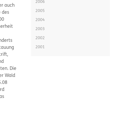
2006
er auch
2005
e des
00
2004
erheit
2003
2002
nderts
2001
stauung
ift,
nd
ten. Die
er Wald
5.08
ird
as