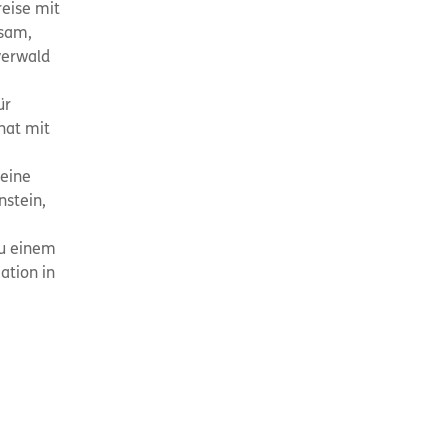
reise mit
lsam,
yerwald
ür
hat mit
 eine
nstein,
zu einem
ation in