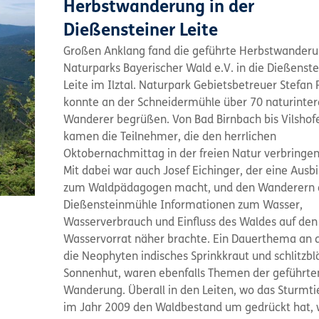
Herbstwanderung in der
Dießensteiner Leite
Großen Anklang fand die geführte Herbstwanderu
Naturparks Bayerischer Wald e.V. in die Dießenste
Leite im Ilztal. Naturpark Gebietsbetreuer Stefan 
konnte an der Schneidermühle über 70 naturinter
Wanderer begrüßen. Von Bad Birnbach bis Vilshof
kamen die Teilnehmer, die den herrlichen
Oktobernachmittag in der freien Natur verbringen
Mit dabei war auch Josef Eichinger, der eine Ausb
zum Waldpädagogen macht, und den Wanderern 
Dießensteinmühle Informationen zum Wasser,
Wasserverbrauch und Einfluss des Waldes auf den
Wasservorrat näher brachte. Ein Dauerthema an de
die Neophyten indisches Sprinkkraut und schlitzblä
Sonnenhut, waren ebenfalls Themen der geführte
Wanderung. Überall in den Leiten, wo das Sturmtie
im Jahr 2009 den Waldbestand um gedrückt hat,