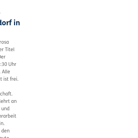
-
orf in
rosa
r Titel
Der
:30 Uhr
 Alle
 ist frei.
chaft.
lehrt an
 und
hrarbeit
in.
t den