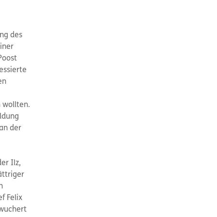
ng des
iner
Poost
essierte
en
 wollten.
ildung
an der
r Ilz,
ttriger
n
f Felix
 wuchert