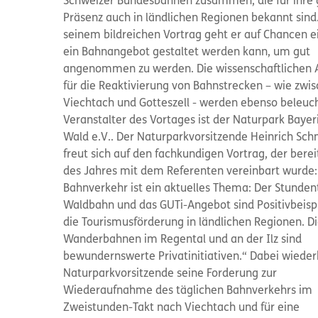
Schweizer Bundesbahnen zusammen, die für ihre 
Präsenz auch in ländlichen Regionen bekannt sind.
seinem bildreichen Vortrag geht er auf Chancen e
ein Bahnangebot gestaltet werden kann, um gut
angenommen zu werden. Die wissenschaftlichen 
für die Reaktivierung von Bahnstrecken – wie zwi
Viechtach und Gotteszell - werden ebenso beleuch
Veranstalter des Vortages ist der Naturpark Bayer
Wald e.V.. Der Naturparkvorsitzende Heinrich Sch
freut sich auf den fachkundigen Vortrag, der bere
des Jahres mit dem Referenten vereinbart wurde:
Bahnverkehr ist ein aktuelles Thema: Der Stunden
Waldbahn und das GUTi-Angebot sind Positivbeispi
die Tourismusförderung in ländlichen Regionen. D
Wanderbahnen im Regental und an der Ilz sind
bewundernswerte Privatinitiativen.“ Dabei wieder
Naturparkvorsitzende seine Forderung zur
Wiederaufnahme des täglichen Bahnverkehrs im
Zweistunden-Takt nach Viechtach und für eine