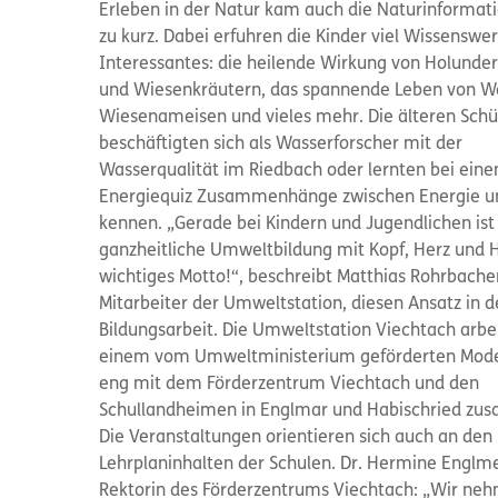
Erleben in der Natur kam auch die Naturinformati
zu kurz. Dabei erfuhren die Kinder viel Wissenswe
Interessantes: die heilende Wirkung von Holunde
und Wiesenkräutern, das spannende Leben von W
Wiesenameisen und vieles mehr. Die älteren Schü
beschäftigten sich als Wasserforscher mit der
Wasserqualität im Riedbach oder lernten bei ein
Energiequiz Zusammenhänge zwischen Energie u
kennen. „Gerade bei Kindern und Jugendlichen ist
ganzheitliche Umweltbildung mit Kopf, Herz und 
wichtiges Motto!“, beschreibt Matthias Rohrbache
Mitarbeiter der Umweltstation, diesen Ansatz in d
Bildungsarbeit. Die Umweltstation Viechtach arbei
einem vom Umweltministerium geförderten Mode
eng mit dem Förderzentrum Viechtach und den
Schullandheimen in Englmar und Habischried zu
Die Veranstaltungen orientieren sich auch an den
Lehrplaninhalten der Schulen. Dr. Hermine Englme
Rektorin des Förderzentrums Viechtach: „Wir ne