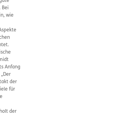
gute
 Bei
in, wie
Aspekte
schen
tet.
ische
midt
its Anfang
 „Der
takt der
ele für
ie
holt der