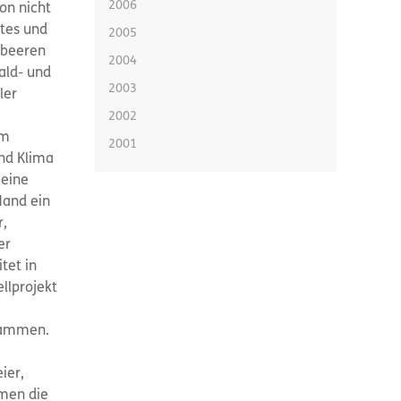
2006
on nicht
rtes und
2005
rbeeren
2004
ald- und
2003
ler
2002
em
2001
nd Klima
 eine
Hand ein
r,
er
tet in
llprojekt
sammen.
ier,
hmen die