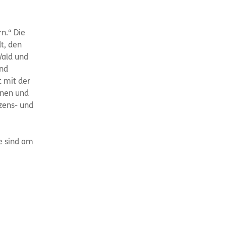
n.“ Die
t, den
Wald und
und
t mit der
nnen und
tzens- und
ge sind am