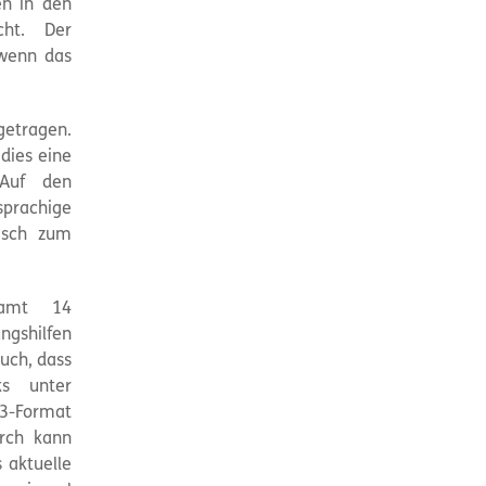
en in den
ht. Der
 wenn das
getragen.
 dies eine
 Auf den
sprachige
lisch zum
samt 14
ngshilfen
auch, dass
ks unter
3-Format
rch kann
 aktuelle