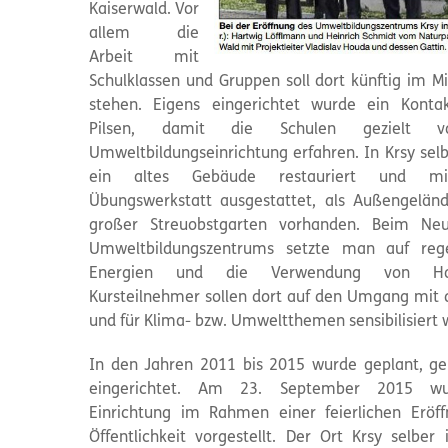
Kaiserwald. Vor
allem die
Arbeit mit
Schulklassen und Gruppen soll dort künftig im Mi
stehen. Eigens eingerichtet wurde ein Konta
Pilsen, damit die Schulen gezielt 
Umweltbildungseinrichtung erfahren. In Krsy sel
ein altes Gebäude restauriert und mi
Übungswerkstatt ausgestattet, als Außengeländ
großer Streuobstgarten vorhanden. Beim Ne
Umweltbildungszentrums setzte man auf rege
Energien und die Verwendung von Ho
Kursteilnehmer sollen dort auf den Umgang mit 
und für Klima- bzw. Umweltthemen sensibilisiert 
In den Jahren 2011 bis 2015 wurde geplant, g
eingerichtet. Am 23. September 2015 wu
Einrichtung im Rahmen einer feierlichen Eröf
Öffentlichkeit vorgestellt. Der Ort Krsy selber 