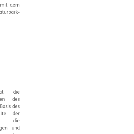
g mit dem
turpark-
at die
den des
Basis des
llte der
00 die
egen und