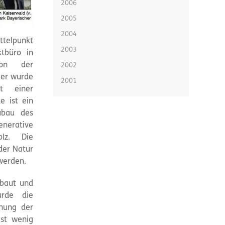
2006
2005
2004
ttelpunkt
2003
ktbüro in
von der
2002
ber wurde
2001
t einer
e ist ein
ubau des
nerative
lz. Die
der Natur
werden.
ebaut und
rde die
fnung der
ist wenig