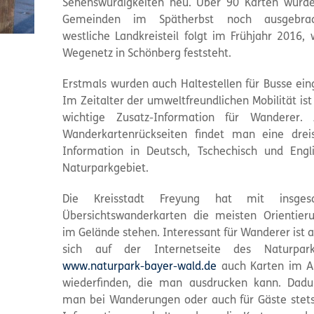
Sehenswürdigkeiten neu. Über 90 Karten wurd
Gemeinden im Spätherbst noch ausgebrac
westliche Landkreisteil folgt im Frühjahr 2016,
Wegenetz in Schönberg feststeht.
Erstmals wurden auch Haltestellen für Busse ein
Im Zeitalter der umweltfreundlichen Mobilität ist
wichtige Zusatz-Information für Wanderer.
Wanderkartenrückseiten findet man eine drei
Information in Deutsch, Tschechisch und Eng
Naturparkgebiet.
Die Kreisstadt Freyung hat mit insge
Übersichtswanderkarten die meisten Orientieru
im Gelände stehen. Interessant für Wanderer ist 
sich auf der Internetseite des Naturpar
www.naturpark-bayer-wald.de
auch Karten im A
wiederfinden, die man ausdrucken kann. Dadu
man bei Wanderungen oder auch für Gäste stets