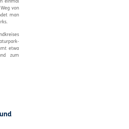
en einmal
en Weg von
indet man
rks.
dkreises
turpark-
amt etwa
und zum
 und