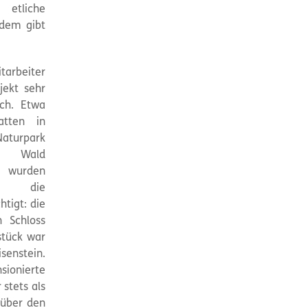
 etliche
rdem gibt
tarbeiter
jekt sehr
ich. Etwa
atten in
aturpark
 Wald
i wurden
die
tigt: die
in Schloss
stück war
senstein.
sionierte
stets als
 über den