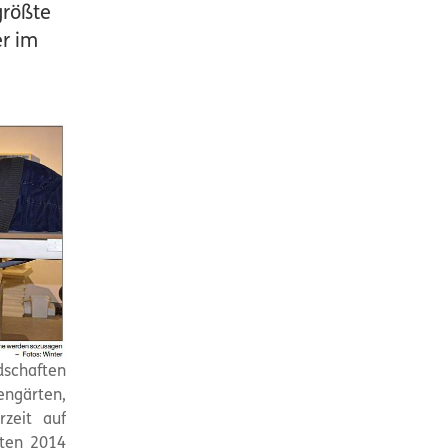
größte
er im
dschaften
ngärten,
zeit auf
sten 2014