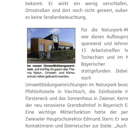
bekannt. Er wirkt ein wenig verschlafen,
Ortsstraßen sind dort noch nicht geteert, auße
es keine Straßenbeleuchtung.
Für die Naturpark-Mi
war dieses Aufbaupro
spannend und lehrre
15 Arbeitstreffen h
Tschechien und im N
Bayerischer
stattgefunden. Dabe
auch 
Umweltbildungseinrichtungen im Naturpark besich
Pfahlinfostelle in Viechtach, die Ilzinfostelle 
Fürsteneck und das Sonnenhaus in Zwiesel. Kern
der neu renovierte Grenzbahnhof in Bayerisch Ei
Eine wichtige Mittlerfunktion hatte der pen
Zwieseler Hauptschulrektor Edmund Stern: Er war 
Kontaktmann und Dolmetscher zur Stelle. „Auch