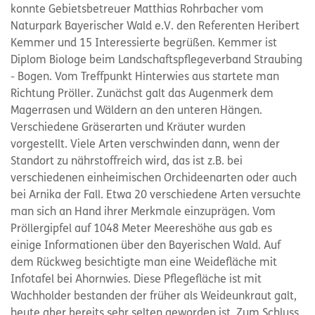
konnte Gebietsbetreuer Matthias Rohrbacher vom
Naturpark Bayerischer Wald e.V. den Referenten Heribert
Kemmer und 15 Interessierte begrüßen. Kemmer ist
Diplom Biologe beim Landschaftspflegeverband Straubing
- Bogen. Vom Treffpunkt Hinterwies aus startete man
Richtung Pröller. Zunächst galt das Augenmerk dem
Magerrasen und Wäldern an den unteren Hängen.
Verschiedene Gräserarten und Kräuter wurden
vorgestellt. Viele Arten verschwinden dann, wenn der
Standort zu nährstoffreich wird, das ist z.B. bei
verschiedenen einheimischen Orchideenarten oder auch
bei Arnika der Fall. Etwa 20 verschiedene Arten versuchte
man sich an Hand ihrer Merkmale einzuprägen. Vom
Pröllergipfel auf 1048 Meter Meereshöhe aus gab es
einige Informationen über den Bayerischen Wald. Auf
dem Rückweg besichtigte man eine Weidefläche mit
Infotafel bei Ahornwies. Diese Pflegefläche ist mit
Wachholder bestanden der früher als Weideunkraut galt,
heute aber bereits sehr selten geworden ist. Zum Schluss