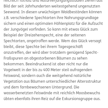
reichlich Totholz und Naturverjüngungsstadien zieren das
Bild der seit Jahrhunderten weitestgehend ungenutzten
Seewand. In diesen urwüchsigen Waldbeständen können
z.B. verschiedene Spechtarten ihre Nahrungsgrundlage
sichern und einen optimalen Höhlenplatz für die Aufzucht
der Jungvögel vorfinden. So kann mit etwas Glück zum
Beispiel der Dreizehenspecht, eine der seltenen
Spechtarten, angetroffen werde. Wem das Glück versagt
bleibt, diese Spechte bei ihrem Tagesgeschäft
anzutreffen, der wird aber trotzdem genügend Specht-
Fraßspuren an abgestorbenen Bäumen zu sehen
bekommen. Beeindruckend ist aber nicht nur die
Vogelwelt in der bis zu 400 Meter steil aufragenden
Felswand, sondern auch die weitgehend natürliche
Vegetation aus Bäumen unterschiedlicher Altersstruktur
und dem farnbewachsenen Untergrund. Die
wasserbenetzten Felswände mit reichlich Moosbewuchs
übten ebenfalls ihren Reiz auf die Exkursionsgruppe aus.