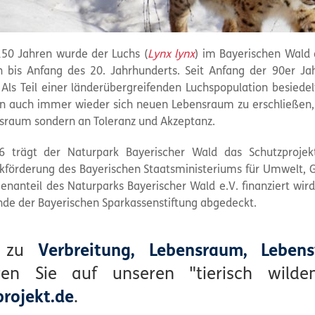
150 Jahren wurde der Luchs (
Lynx lynx
) im Bayerischen Wald
h bis Anfang des 20. Jahrhunderts. Seit Anfang der 90er Ja
. Als Teil einer länderübergreifenden Luchspopulation besied
n auch immer wieder sich neuen Lebensraum zu erschließen, 
sraum sondern an Toleranz und Akzeptanz.
6 trägt der Naturpark Bayerischer Wald das Schutzproje
kförderung des Bayerischen Staatsministeriums für Umwelt, 
genanteil des Naturparks Bayerischer Wald e.V. finanziert wir
nde der Bayerischen Sparkassenstiftung abgedeckt.
r zu
Verbreitung, Lebensraum, Leben
hren Sie auf unseren "tierisch wil
projekt.de
.