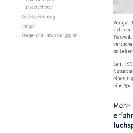
Holunderorchis
Insektenhotel
Gebietsbetreuung
Vor gut 
Ranger
sich noc
Pflege- und Entwicklungsplan
Tierwelt
versuche
an Leben
Seit 199
Naturpar
einen Ei
eine Spe
Meh
erfa
luchs