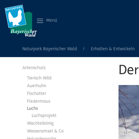
Menü
Naturpark Bayerischer Wald
Erhalten & Entwickeln
Der
Artenschutz
Tierisch Wild
Auerhuhn
Fischotter
Fledermaus
Luchs
Luchsprojekt
Wachtelkönig
Wasseramsel & Co