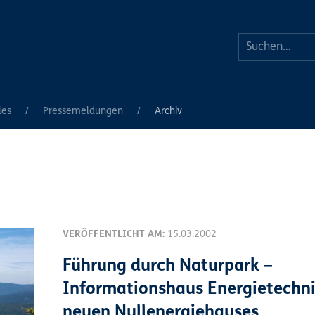
les
Pressemeldungen
Archiv
VERÖFFENTLICHT AM:
15.03.2002
Führung durch Naturpark –
Informationshaus Energietechni
neuen Nullenergiehauses