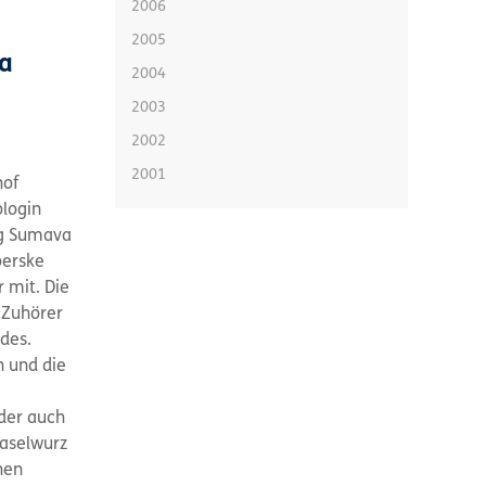
2006
2005
a
2004
2003
2002
2001
hof
ologin
ng Sumava
perske
 mit. Die
 Zuhörer
des.
 und die
der auch
Haselwurz
hen