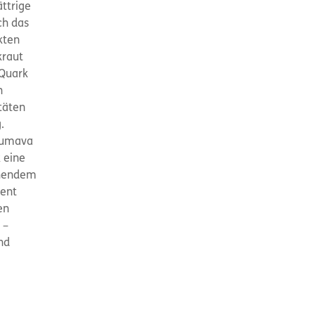
ättrige
ch das
kten
kraut
 Quark
n
täten
.
 Sumava
 eine
chendem
rent
en
 –
nd