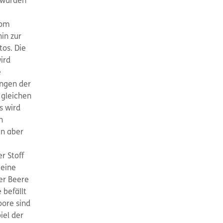
 wurden
Vom
in zur
os. Die
ird
e
engen der
 gleichen
s wird
n
en aber
r Stoff
 eine
der Beere
 befällt
oore sind
iel der