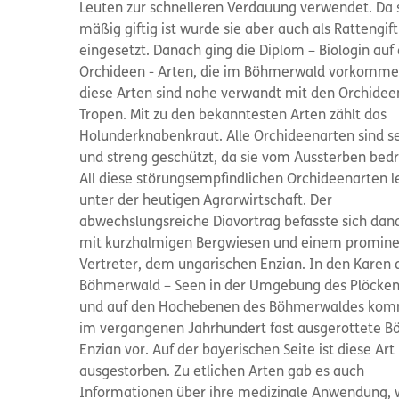
Leuten zur schnelleren Verdauung verwendet. Da 
mäßig giftig ist wurde sie aber auch als Rattengift
eingesetzt. Danach ging die Diplom – Biologin auf 
Orchideen - Arten, die im Böhmerwald vorkommen 
diese Arten sind nahe verwandt mit den Orchidee
Tropen. Mit zu den bekanntesten Arten zählt das
Holunderknabenkraut. Alle Orchideenarten sind se
und streng geschützt, da sie vom Aussterben bedr
All diese störungsempfindlichen Orchideenarten l
unter der heutigen Agrarwirtschaft. Der
abwechslungsreiche Diavortrag befasste sich dan
mit kurzhalmigen Bergwiesen und einem promin
Vertreter, dem ungarischen Enzian. In den Karen 
Böhmerwald – Seen in der Umgebung des Plöcken
und auf den Hochebenen des Böhmerwaldes kom
im vergangenen Jahrhundert fast ausgerottete 
Enzian vor. Auf der bayerischen Seite ist diese Art
ausgestorben. Zu etlichen Arten gab es auch
Informationen über ihre medizinale Anwendung, 