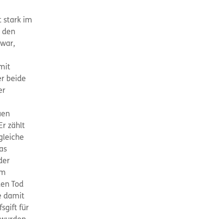
t stark im
h den
 war,
mit
er beide
er
uen
Er zählt
gleiche
as
der
em
len Tod
e damit
gift für