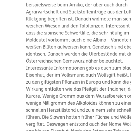
beispielsweise beim Arnika, der aber auch durch
Agrarwirtschaft und Stickstoffeinträge aus der Luf
Rückgang begriffen ist. Danach widmete man sic
weichen Wiesen und den Talpflanzen. Interessant
dass die sibirische Schwertlilie, die sehr häufig im
Moldautal vorkommt auch eine Albino – Variante 
weißen Blüten aufweisen kann. Genetisch sind ab
identisch. Danach wurden die Uferbestände mit d
Österreichischen Gemswurz näher beleuchtet.
Interessante Informationen gab es auch zum bla
Eisenhut, der im Volksmund auch Wolfsgift heißt. 
zu den giftigsten Pflanzen in Europa und kann die 
Wirkung entfalten wie das Pfeilgift der Indianer, d
Kurare. Wenige Gramm aus dem Wurzelbereich o
wenige Milligramm des Alkaloides können zu ein
schnellen Herzstillstand und zu einem sehr schnel
führen. Die Slawen hatten früher Füchse und Wölf
vergiftet. Deswegen entstand auch der Name Wolfs