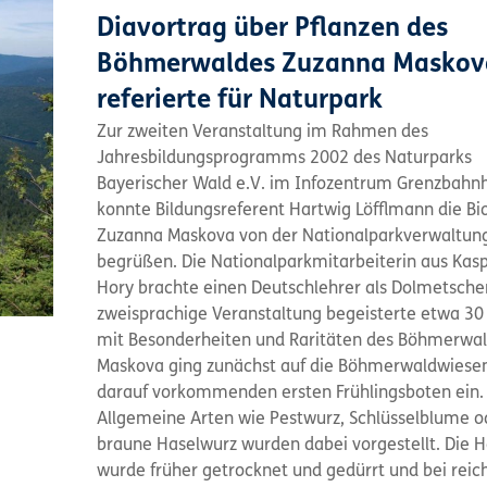
Diavortrag über Pflanzen des
Böhmerwaldes Zuzanna Maskov
referierte für Naturpark
Zur zweiten Veranstaltung im Rahmen des
Jahresbildungsprogramms 2002 des Naturparks
Bayerischer Wald e.V. im Infozentrum Grenzbahn
konnte Bildungsreferent Hartwig Löfflmann die Bi
Zuzanna Maskova von der Nationalparkverwaltu
begrüßen. Die Nationalparkmitarbeiterin aus Kas
Hory brachte einen Deutschlehrer als Dolmetscher
zweisprachige Veranstaltung begeisterte etwa 30
mit Besonderheiten und Raritäten des Böhmerwal
Maskova ging zunächst auf die Böhmerwaldwiesen
darauf vorkommenden ersten Frühlingsboten ein.
Allgemeine Arten wie Pestwurz, Schlüsselblume o
braune Haselwurz wurden dabei vorgestellt. Die 
wurde früher getrocknet und gedürrt und bei reic