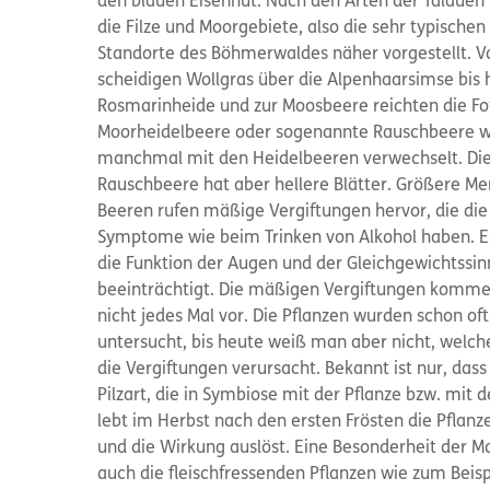
den blauen Eisenhut. Nach den Arten der Talauen
die Filze und Moorgebiete, also die sehr typischen
Standorte des Böhmerwaldes näher vorgestellt. 
scheidigen Wollgras über die Alpenhaarsimse bis h
Rosmarinheide und zur Moosbeere reichten die Fot
Moorheidelbeere oder sogenannte Rauschbeere w
manchmal mit den Heidelbeeren verwechselt. Di
Rauschbeere hat aber hellere Blätter. Größere M
Beeren rufen mäßige Vergiftungen hervor, die die
Symptome wie beim Trinken von Alkohol haben. E
die Funktion der Augen und der Gleichgewichtssin
beeinträchtigt. Die mäßigen Vergiftungen komm
nicht jedes Mal vor. Die Pflanzen wurden schon oft
untersucht, bis heute weiß man aber nicht, welche
die Vergiftungen verursacht. Bekannt ist nur, dass
Pilzart, die in Symbiose mit der Pflanze bzw. mit 
lebt im Herbst nach den ersten Frösten die Pflanze
und die Wirkung auslöst. Eine Besonderheit der M
auch die fleischfressenden Pflanzen wie zum Beisp