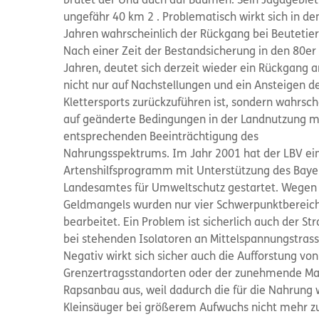
brütet der Uhu auch auf Bäumen. Sein Jagdgebiet
ungefähr 40 km 2 . Problematisch wirkt sich in de
Jahren wahrscheinlich der Rückgang bei Beutetier
Nach einer Zeit der Bestandsicherung in den 80er
Jahren, deutet sich derzeit wieder ein Rückgang a
nicht nur auf Nachstellungen und ein Ansteigen d
Klettersports zurückzuführen ist, sondern wahrsch
auf geänderte Bedingungen in der Landnutzung mi
entsprechenden Beeinträchtigung des
Nahrungsspektrums. Im Jahr 2001 hat der LBV ei
Artenshilfsprogramm mit Unterstützung des Baye
Landesamtes für Umweltschutz gestartet. Wegen
Geldmangels wurden nur vier Schwerpunktbereic
bearbeitet. Ein Problem ist sicherlich auch der S
bei stehenden Isolatoren an Mittelspannungstrass
Negativ wirkt sich sicher auch die Aufforstung von
Grenzertragsstandorten oder der zunehmende Ma
Rapsanbau aus, weil dadurch die für die Nahrung 
Kleinsäuger bei größerem Aufwuchs nicht mehr zu