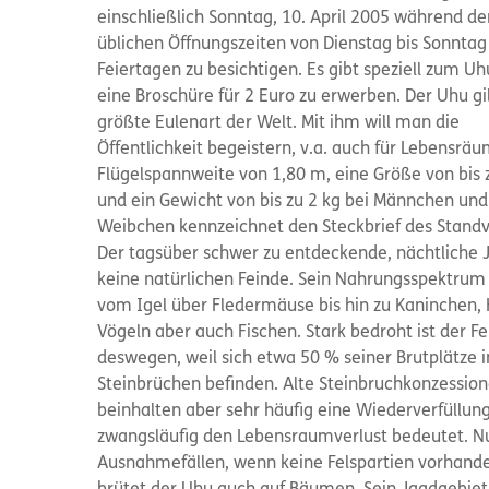
einschließlich Sonntag, 10. April 2005 während de
üblichen Öffnungszeiten von Dienstag bis Sonntag
Feiertagen zu besichtigen. Es gibt speziell zum U
eine Broschüre für 2 Euro zu erwerben. Der Uhu gil
größte Eulenart der Welt. Mit ihm will man die
Öffentlichkeit begeistern, v.a. auch für Lebensräu
Flügelspannweite von 1,80 m, eine Größe von bis
und ein Gewicht von bis zu 2 kg bei Männchen und
Weibchen kennzeichnet den Steckbrief des Standv
Der tagsüber schwer zu entdeckende, nächtliche 
keine natürlichen Feinde. Sein Nahrungsspektrum
vom Igel über Fledermäuse bis hin zu Kaninchen,
Vögeln aber auch Fischen. Stark bedroht ist der Fe
deswegen, weil sich etwa 50 % seiner Brutplätze i
Steinbrüchen befinden. Alte Steinbruchkonzessio
beinhalten aber sehr häufig eine Wiederverfüllun
zwangsläufig den Lebensraumverlust bedeutet. Nu
Ausnahmefällen, wenn keine Felspartien vorhande