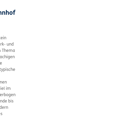
hnhof
tein
ark- und
m Thema
rachigen
ge
typische
inen
iel im
derbogen
nde bis
ldern
es