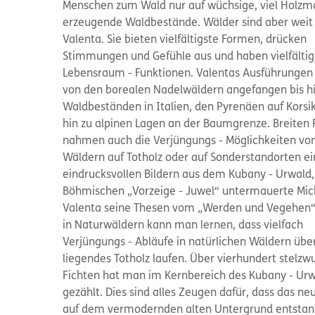
Menschen zum Wald nur auf wüchsige, viel Holzm
erzeugende Waldbestände. Wälder sind aber weit
Valenta. Sie bieten vielfältigste Formen, drücken
Stimmungen und Gefühle aus und haben vielfältig
Lebensraum - Funktionen. Valentas Ausführungen 
von den borealen Nadelwäldern angefangen bis hi
Waldbeständen in Italien, den Pyrenäen auf Korsi
hin zu alpinen Lagen an der Baumgrenze. Breiten
nahmen auch die Verjüngungs - Möglichkeiten vo
Wäldern auf Totholz oder auf Sonderstandorten ein
eindrucksvollen Bildern aus dem Kubany - Urwald
Böhmischen „Vorzeige - Juwel“ untermauerte Mic
Valenta seine Thesen vom „Werden und Vegehen“
in Naturwäldern kann man lernen, dass vielfach
Verjüngungs - Abläufe in natürlichen Wäldern übe
liegendes Totholz laufen. Über vierhundert stelzw
Fichten hat man im Kernbereich des Kubany - Ur
gezählt. Dies sind alles Zeugen dafür, dass das n
auf dem vermodernden alten Untergrund entstan