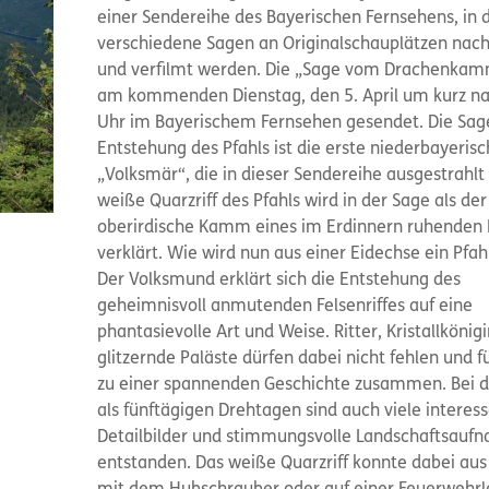
einer Sendereihe des Bayerischen Fernsehens, in 
verschiedene Sagen an Originalschauplätzen nach
und verfilmt werden. Die „Sage vom Drachenkam
am kommenden Dienstag, den 5. April um kurz na
Uhr im Bayerischem Fernsehen gesendet. Die Sag
Entstehung des Pfahls ist die erste niederbayeris
„Volksmär“, die in dieser Sendereihe ausgestrahlt
weiße Quarzriff des Pfahls wird in der Sage als der
oberirdische Kamm eines im Erdinnern ruhenden
verklärt. Wie wird nun aus einer Eidechse ein Pfah
Der Volksmund erklärt sich die Entstehung des
geheimnisvoll anmutenden Felsenriffes auf eine
phantasievolle Art und Weise. Ritter, Kristallkönigi
glitzernde Paläste dürfen dabei nicht fehlen und f
zu einer spannenden Geschichte zusammen. Bei 
als fünftägigen Drehtagen sind auch viele interes
Detailbilder und stimmungsvolle Landschaftsauf
entstanden. Das weiße Quarzriff konnte dabei aus 