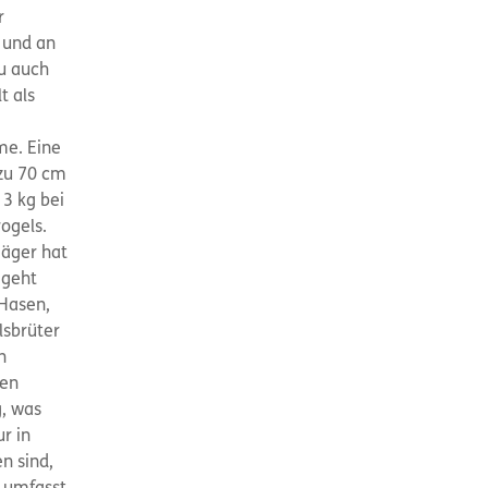
r
 und an
hu auch
t als
me. Eine
 zu 70 cm
 3 kg bei
ogels.
Jäger hat
 geht
 Hasen,
lsbrüter
n
nen
g, was
r in
n sind,