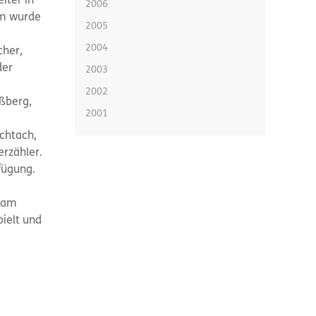
iter in
2006
m wurde
2005
2004
cher,
der
2003
2002
ußberg,
2001
chtach,
erzähler.
rfügung.
nsam
ielt und