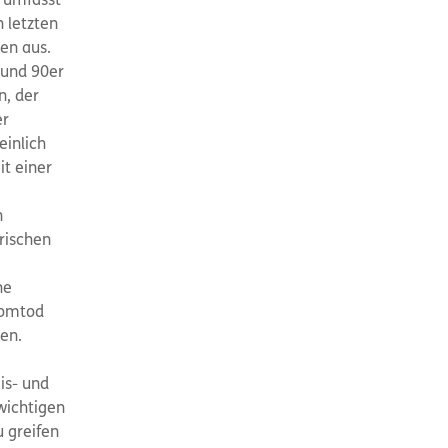
 umfasst
n letzten
en aus.
 und 90er
n, der
er
einlich
t einer
n
rischen
he
tromtod
en.
is- und
wichtigen
 greifen