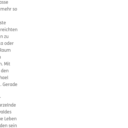
asse
 mehr so
ste
reichten
n zu
ka oder
 Raum
n
. Mit
, den
hael
. Gerade
r
urzelnde
waldes
eue Leben
den sein