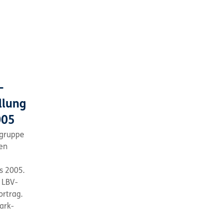
-
llung
005
sgruppe
en
s 2005.
r LBV-
ortrag.
ark-