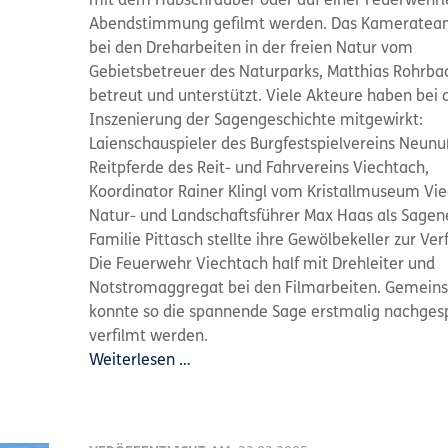
mit dem Hubschrauber oder auf einer Feuerwehrle
Abendstimmung gefilmt werden. Das Kameratea
bei den Dreharbeiten in der freien Natur vom
Gebietsbetreuer des Naturparks, Matthias Rohrba
betreut und unterstützt. Viele Akteure haben bei 
Inszenierung der Sagengeschichte mitgewirkt:
Laienschauspieler des Burgfestspielvereins Neun
Reitpferde des Reit- und Fahrvereins Viechtach,
Koordinator Rainer Klingl vom Kristallmuseum Vie
Natur- und Landschaftsführer Max Haas als Sagen
Familie Pittasch stellte ihre Gewölbekeller zur Ve
Die Feuerwehr Viechtach half mit Drehleiter und
Notstromaggregat bei den Filmarbeiten. Gemei
konnte so die spannende Sage erstmalig nachgesp
verfilmt werden.
Weiterlesen …