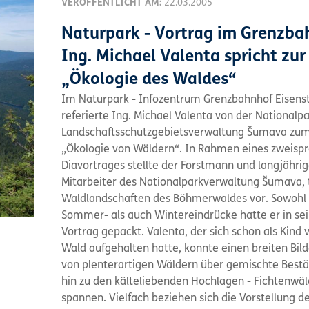
VERÖFFENTLICHT AM:
22.03.2005
Naturpark - Vortrag im Grenzba
Ing. Michael Valenta spricht zur
„Ökologie des Waldes“
Im Naturpark - Infozentrum Grenzbahnhof Eisens
referierte Ing. Michael Valenta von der Nationalp
Landschaftsschutzgebietsverwaltung Šumava zu
„Ökologie von Wäldern“. In Rahmen eines zweisp
Diavortrages stellte der Forstmann und langjähri
Mitarbeiter des Nationalparkverwaltung Šumava, 
Waldlandschaften des Böhmerwaldes vor. Sowohl
Sommer- als auch Wintereindrücke hatte er in se
Vortrag gepackt. Valenta, der sich schon als Kind v
Wald aufgehalten hatte, konnte einen breiten Bil
von plenterartigen Wäldern über gemischte Bestä
hin zu den kälteliebenden Hochlagen - Fichtenwä
spannen. Vielfach beziehen sich die Vorstellung d