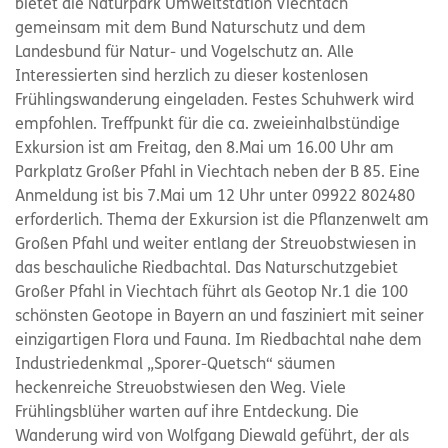
bietet die Naturpark Umweltstation Viechtach
gemeinsam mit dem Bund Naturschutz und dem
Landesbund für Natur- und Vogelschutz an. Alle
Interessierten sind herzlich zu dieser kostenlosen
Frühlingswanderung eingeladen. Festes Schuhwerk wird
empfohlen. Treffpunkt für die ca. zweieinhalbstündige
Exkursion ist am Freitag, den 8.Mai um 16.00 Uhr am
Parkplatz Großer Pfahl in Viechtach neben der B 85. Eine
Anmeldung ist bis 7.Mai um 12 Uhr unter 09922 802480
erforderlich. Thema der Exkursion ist die Pflanzenwelt am
Großen Pfahl und weiter entlang der Streuobstwiesen in
das beschauliche Riedbachtal. Das Naturschutzgebiet
Großer Pfahl in Viechtach führt als Geotop Nr.1 die 100
schönsten Geotope in Bayern an und fasziniert mit seiner
einzigartigen Flora und Fauna. Im Riedbachtal nahe dem
Industriedenkmal „Sporer-Quetsch“ säumen
heckenreiche Streuobstwiesen den Weg. Viele
Frühlingsblüher warten auf ihre Entdeckung. Die
Wanderung wird von Wolfgang Diewald geführt, der als