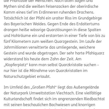
die Phantasie der Menschen. Nach alten Sagen und
Mythen sind die weißen Felsenzacken der oberirdische
Kamm eines tief im Erdinneren ruhenden Drachens.
Tatsächlich ist der Pfahl ein uralter Riss im Grundgebirge
des Bayerischen Waldes. Gegen Ende des Erdaltertums
drangen heiße wässrige Quarzlösungen in diese Spalten
und Hohlräume ein und erstarrten in einer Tiefe von bis zu
fünf Kilometern zum weißen Quarzgestein. Im Laufe der
Jahrmillionen verwitterte das umliegende, weichere
Gestein und wurde abgetragen. Der sehr harte Pfahlquarz
widerstand bis heute dem Zahn der Zeit. Am
„Klopferplatz“ kann man selbst Quarzkristalle suchen –
nur hier ist die Mitnahme von Quarzkristallen im
Naturschutzgebiet erlaubt.
Im Umfeld des „Großen Pfahl“ liegt das Außengelände
der Naturpark Umweltstation Viechtach. Eine vielfältige
Kulturlandschaft findet sich im angrenzenden Riedbachtal
mit seinen beschaulichen Bachwiesen und knorrigen