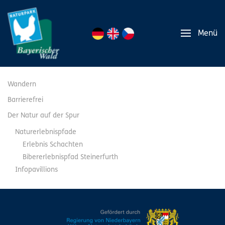
Menü
Wandern
Barrierefrei
Der Natur auf der Spur
Naturerlebnispfade
Erlebnis Schachten
Bibererlebnispfad Steinerfurth
Infopavillions