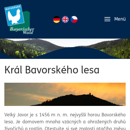
Menü
Král Bavorského lesa
Velký Javor je s 1456 m n. m. nejvyšší horou Bavorského
lesa. Je domovem mnoha vzácných a ohrožených druhů
živočichů a rostlin. Otestujte si své znalosti ptačího zpěvu