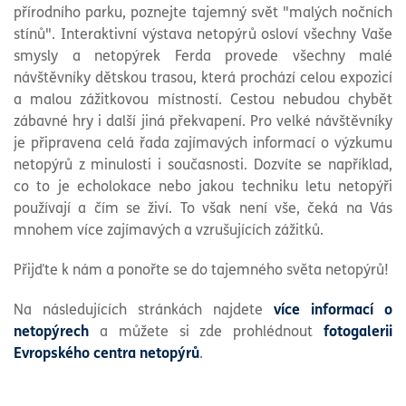
přírodního parku, poznejte tajemný svět "malých nočních
stínů". Interaktivní výstava netopýrů osloví všechny Vaše
smysly a netopýrek Ferda provede všechny malé
návštěvníky dětskou trasou, která prochází celou expozicí
a malou zážitkovou místností. Cestou nebudou chybět
zábavné hry i další jiná překvapení. Pro velké návštěvníky
je připravena celá řada zajímavých informací o výzkumu
netopýrů z minulosti i současnosti. Dozvíte se například,
co to je echolokace nebo jakou techniku letu netopýři
používají a čím se živí. To však není vše, čeká na Vás
mnohem více zajímavých a vzrušujících zážitků.
Přijďte k nám a ponořte se do tajemného světa netopýrů!
Na následujících stránkách najdete
více informací o
netopýrech
a můžete si zde prohlédnout
fotogalerii
Evropského centra netopýrů
.