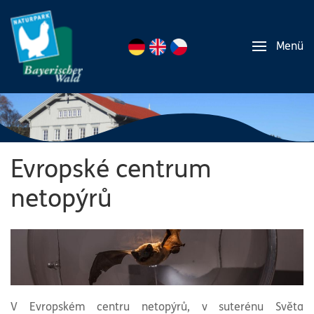
Menü
Evropské centrum
netopýrů
V Evropském centru netopýrů, v suterénu Světa