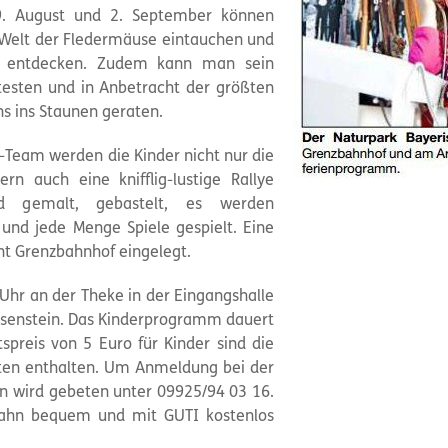
19. August und 2. September können
e Welt der Fledermäuse eintauchen und
r entdecken. Zudem kann man sein
testen und in Anbetracht der größten
s ins Staunen geraten.
eam werden die Kinder nicht nur die
rn auch eine knifflig-lustige Rallye
rd gemalt, gebastelt, es werden
und jede Menge Spiele gespielt. Eine
nt Grenzbahnhof eingelegt.
 Uhr an der Theke in der Eingangshalle
isenstein. Das Kinderprogramm dauert
tspreis von 5 Euro für Kinder sind die
sten enthalten. Um Anmeldung bei der
ein wird gebeten unter 09925/94 03 16.
bahn bequem und mit GUTI kostenlos