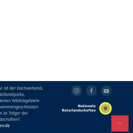
V. ist der Dachverband,
ationalparks,
ierten Wildnisgebiete
zusammengeschlossen
 ist Träger der
dschaften“.
en.de