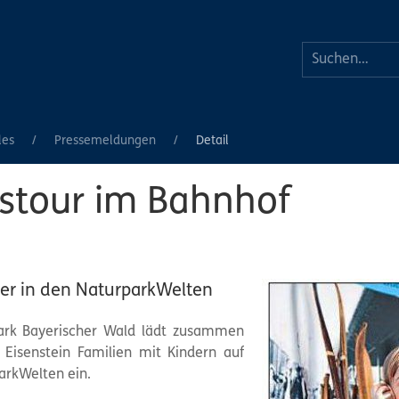
les
Pressemeldungen
Detail
stour im Bahnhof
er in den NaturparkWelten
ark Bayerischer Wald lädt zusammen
h Eisenstein Familien mit Kindern auf
arkWelten ein.