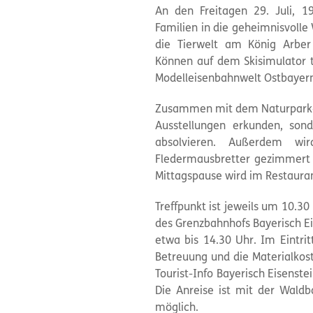
An den Freitagen 29. Juli, 
Familien in die geheimnisvoll
die Tierwelt am König Arbe
Können auf dem Skisimulator 
Modelleisenbahnwelt Ostbayern
Zusammen mit dem Naturpark-T
Ausstellungen erkunden, sonde
absolvieren. Außerdem wi
Fledermausbretter gezimmert 
Mittagspause wird im Restaura
Treffpunkt ist jeweils um 10.30
des Grenzbahnhofs Bayerisch E
etwa bis 14.30 Uhr. Im Eintrit
Betreuung und die Materialko
Tourist-Info Bayerisch Eisenst
Die Anreise ist mit der Wald
möglich.