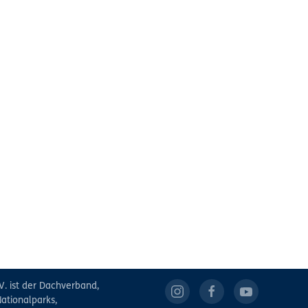
V. ist der Dachverband,
ationalparks,