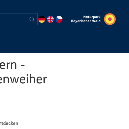
ern -
enweiher
entdecken