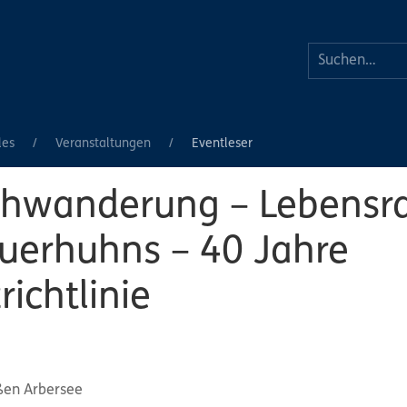
les
Veranstaltungen
Eventleser
hwanderung – Lebensr
uerhuhns – 40 Jahre
ichtlinie
ßen Arbersee