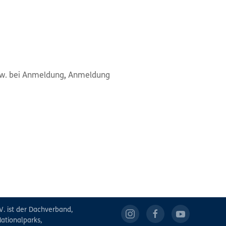
bzw. bei Anmeldung
,
Anmeldung
V. ist der Dachverband,
ationalparks,