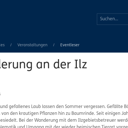
les
Veranstaltungen
Eventleser
rung an der Ilz
s
und gefallenes Laub lassen den Sommer vergessen. Gefällte 
on den krautigen Pflanzen hin zu Baumrinde. Seit einigen Jahr
siedelt. Bei der Wanderung mit dem Ilzgebietsbetreuer werden
ematik und Umgang mit der wieder heimischen Tierart vorges