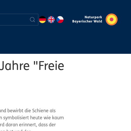
Jahre "Freie
nd bewirbt die Schiene als
in symbolisiert heute wie kaum
 daran erinnert, dass der