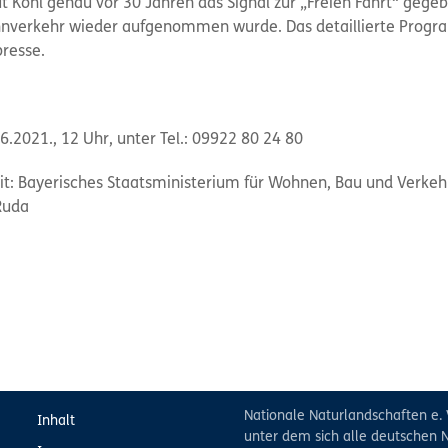
Kohl genau vor 30 Jahren das Signal zur „Freien Fahrt“ gege
hnverkehr wieder aufgenommen wurde. Das detaillierte Progr
resse.
.2021., 12 Uhr, unter Tel.: 09922 80 24 80
t: Bayerisches Staatsministerium für Wohnen, Bau und Verkeh
Ruda
Nationale Naturlandschaften e. 
Inhalt
unter dem sich alle deutschen N