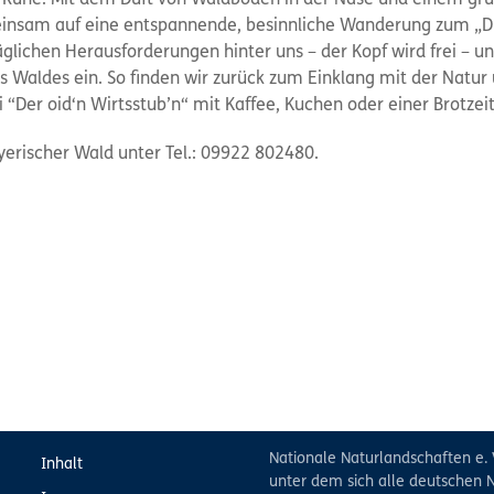
e Ruhe. Mit dem Duft von Waldboden in der Nase und einem grü
einsam auf eine entspannende, besinnliche Wanderung zum 
ltäglichen Herausforderungen hinter uns – der Kopf wird frei – u
Waldes ein. So finden wir zurück zum Einklang mit der Natur 
ei “Der oid‘n Wirtsstub’n“ mit Kaffee, Kuchen oder einer Brotze
rischer Wald unter Tel.: 09922 802480.
Nationale Naturlandschaften e. 
Inhalt
unter dem sich alle deutschen N