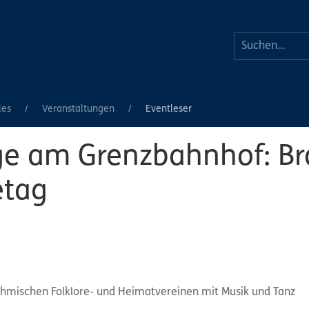
les
Veranstaltungen
Eventleser
age am Grenzbahnhof: B
etag
öhmischen Folklore- und Heimatvereinen mit Musik und Tanz