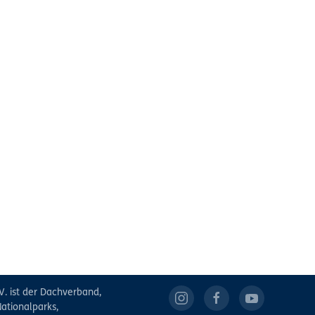
V. ist der Dachverband,
ationalparks,