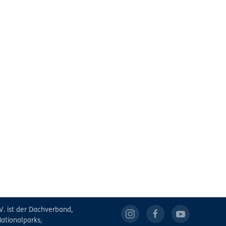
V. ist der Dachverband,
ationalparks,