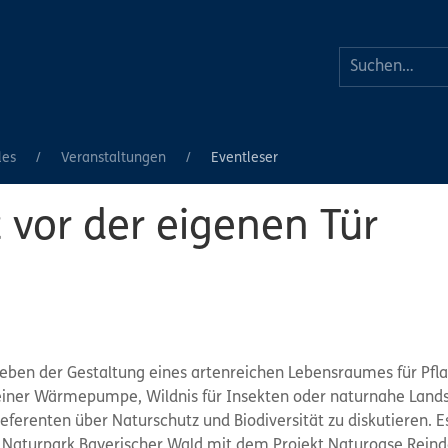
les
Veranstaltungen
Eventleser
 vor der eigenen Tür
eben der Gestaltung eines artenreichen Lebensraumes für Pfl
einer Wärmepumpe, Wildnis für Insekten oder naturnahe Landsc
eferenten über Naturschutz und Biodiversität zu diskutieren. E
 Naturpark Bayerischer Wald mit dem Projekt Naturoase Reindo