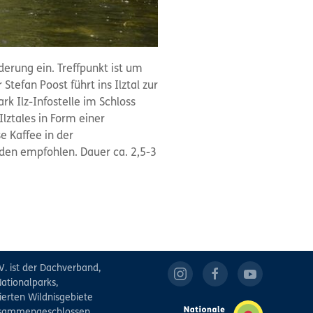
erung ein. Treffpunkt ist um
tefan Poost führt ins Ilztal zur
k Ilz-Infostelle im Schloss
lztales in Form einer
e Kaffee in der
den empfohlen. Dauer ca. 2,5-3
V. ist der Dachverband,
ationalparks,
ierten Wildnisgebiete
zusammengeschlossen