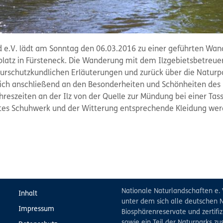
 e.V. lädt am Sonntag den 06.03.2016 zu einer geführten Wand
atz in Fürsteneck. Die Wanderung mit dem Ilzgebietsbetreuer S
turschutzkundlichen Erläuterungen und zurück über die Naturpar
ch anschließend an den Besonderheiten und Schönheiten des I
hreszeiten an der Ilz von der Quelle zur Mündung bei einer Tass
estes Schuhwerk und der Witterung entsprechende Kleidung wer
Nationale Naturlandschaften e. 
Inhalt
unter dem sich alle deutschen N
Impressum
Biosphärenreservate und zertifiz
sowie ein Teil der Naturparks 