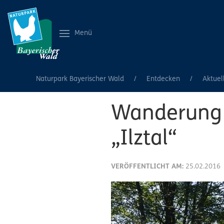
Menü
Naturpark Bayerischer Wald
Entdecken
Aktuel
Wanderung 
„Ilztal“
VERÖFFENTLICHT AM:
25.02.2016