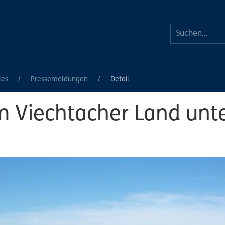
les
Pressemeldungen
Detail
m Viechtacher Land un