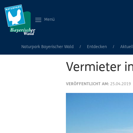
Menü
Naturpark Bayerischer Wald
Entdecken
Aktuel
Vermieter i
VERÖFFENTLICHT AM:
25.04.2019