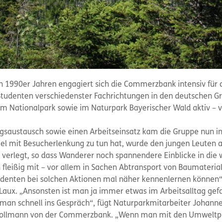
en 1990er Jahren engagiert sich die Commerzbank intensiv für 
tudenten verschiedenster Fachrichtungen in den deutschen Gr
m Nationalpark sowie im Naturpark Bayerischer Wald aktiv – v
ngsaustausch sowie einen Arbeitseinsatz kam die Gruppe nun 
iel mit Besucherlenkung zu tun hat, wurde den jungen Leuten 
g verlegt, so dass Wanderer noch spannendere Einblicke in di
 fleißig mit – vor allem in Sachen Abtransport von Baumaterial
Studenten bei solchen Aktionen mal näher kennenlernen können“
Laux. „Ansonsten ist man ja immer etwas im Arbeitsalltag ge
n schnell ins Gespräch“, fügt Naturparkmitarbeiter Johanne
rollmann von der Commerzbank. „Wenn man mit den Umweltprak