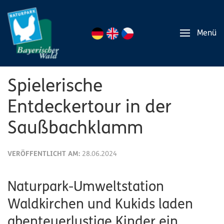
Menü
Spielerische
Entdeckertour in der
Saußbachklamm
VERÖFFENTLICHT AM:
28.06.2024
Naturpark-Umweltstation
Waldkirchen und Kukids laden
abenteuerlustige Kinder ein