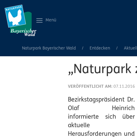
Menü
Naturpark Bayerischer Wald
Entdecken
Aktuel
„Naturpark 
VERÖFFENTLICHT AM:
07.11.2016
Bezirkstagspräsident Dr.
Olaf Heinrich
informierte sich über
aktuelle
Herausforderungen und