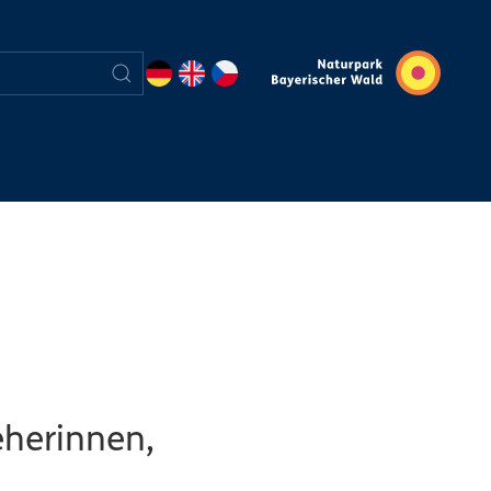
e
eherinnen,