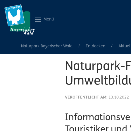
Menü
Naturpark Bayerischer Wald
Entdecken
Aktuel
Naturpark-Fo
Umweltbild
VERÖFFENTLICHT AM:
13.10.2022
Informationsver
Touristiker und