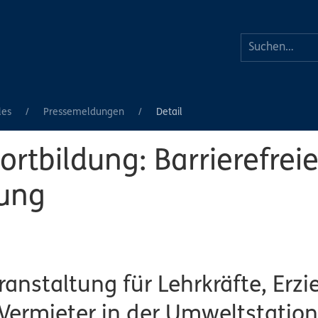
les
Pressemeldungen
Detail
rtbildung: Barrierefrei
ung
anstaltung für Lehrkräfte, Erzi
 Vermieter in der Umweltstation