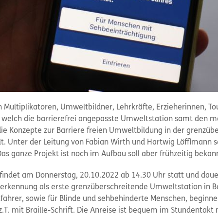
an Multiplikatoren, Umweltbildner, Lehrkräfte, Erzieherinnen, T
, welch die barrierefrei angepasste Umweltstation samt den 
ie Konzepte zur Barriere freien Umweltbildung in der grenzü
t. Unter der Leitung von Fabian Wirth und Hartwig Löfflmann s
Das ganze Projekt ist noch im Aufbau soll aber frühzeitig bek
findet am Donnerstag, 20.10.2022 ab 14.30 Uhr statt und daue
Anerkennung als erste grenzüberschreitende Umweltstation in Ba
uhlfahrer, sowie für Blinde und sehbehinderte Menschen, begin
z.T. mit Braille-Schrift. Die Anreise ist bequem im Stundentak