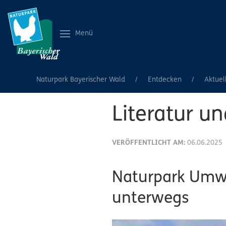
Menü
Naturpark Bayerischer Wald
Entdecken
Aktuel
Literatur u
VERÖFFENTLICHT AM:
06.06.2025
Naturpark Umwe
unterwegs