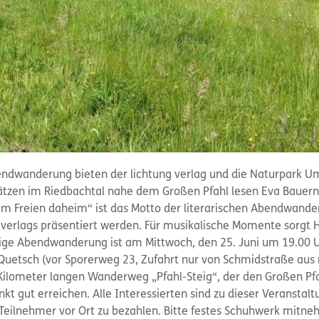
bendwanderung bieten der lichtung verlag und die Naturpark U
plätzen im Riedbachtal nahe dem Großen Pfahl lesen Eva Bauern
 „Im Freien daheim“ ist das Motto der literarischen Abendwander
 verlags präsentiert werden. Für musikalische Momente sorgt Ha
ndige Abendwanderung ist am Mittwoch, den 25. Juni um 19.00 
uetsch (vor Sporerweg 23, Zufahrt nur von Schmidstraße aus 
ilometer langen Wanderweg „Pfahl-Steig“, der den Großen Pfa
unkt gut erreichen. Alle Interessierten sind zu dieser Veranstalt
 Teilnehmer vor Ort zu bezahlen. Bitte festes Schuhwerk mitne