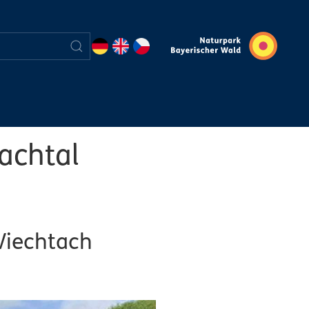
bachtal
Viechtach