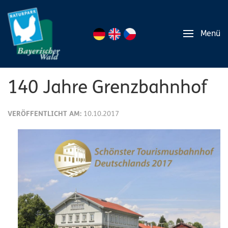
Menü
140 Jahre Grenzbahnhof
VERÖFFENTLICHT AM:
10.10.2017
Auszeichnung
„Bahnhof
des
Jahres
2017“
wird
überreicht