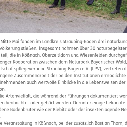
s Mitte Mai fanden im Landkreis Straubing-Bogen drei naturkund
Bevölkerung stießen. Insgesamt nahmen über 30 naturbegeiste
teil, die in Kößnach, Oberzeitldorn und Wiesenfelden durchge
 enger Kooperation zwischen dem Naturpark Bayerischer Wald, 
schaftspflegeverband Straubing-Bogen e.V. (LPV), vertreten 
ungene Zusammenarbeit der beiden Institutionen ermöglichte n
ilnehmenden auch wertvolle Einblicke in die Lebensweisen der
on.
ie Artenvielfalt, die während der Führungen dokumentiert we
en beobachtet oder gehört werden. Darunter einige bekannte 
ene Bodenbrüter wie der Kiebitz oder der insektenjagende Neu
.
e Veranstaltung in Kößnach, bei der zusätzlich Bastian Thom, d