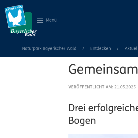
Menü
Naturpark Bayerischer Wald
Entdecken
Aktuel
Gemeinsam 
VERÖFFENTLICHT AM:
21.05.2025
Drei erfolgreic
Bogen