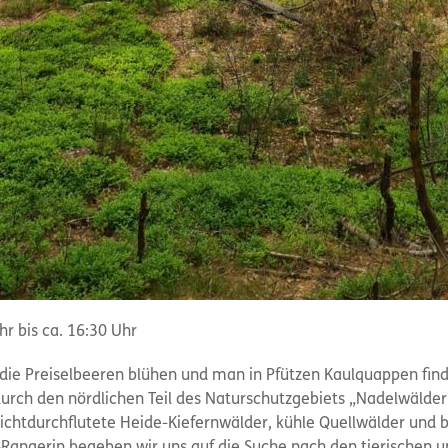
r bis ca. 16:30 Uhr
 die Preiselbeeren blühen und man in Pfützen Kaulquappen fin
urch den nördlichen Teil des Naturschutzgebiets „Nadelwälder
lichtdurchflutete Heide-Kiefernwälder, kühle Quellwälder un