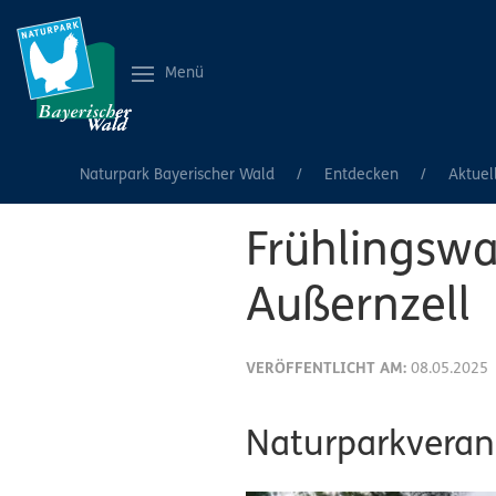
Menü
Naturpark Bayerischer Wald
Entdecken
Aktuel
Frühlingsw
Außernzell
VERÖFFENTLICHT AM:
08.05.2025
Naturparkveran