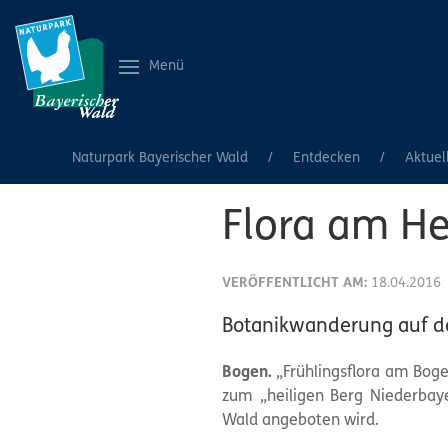
Menü
Naturpark Bayerischer Wald
Entdecken
Aktuel
Flora am He
VERÖFFENTLICHT AM:
18.04.2016
Botanikwanderung auf d
Bogen.
„Frühlingsflora am Bogen
zum „heiligen Berg Niederbay
Wald angeboten wird.