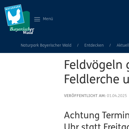
Menü
Naturpark Bayerischer Wald
Entdecken
Aktuel
Feldvögeln 
Feldlerche u
VERÖFFENTLICHT AM:
01.04.2025
Achtung Termin
Uhr statt Freita