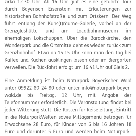
zirka 12.30 Uhr. Ab 14 Uhr gibt es eine geführte Tour
durch Bayerisch Eisenstein mit Erläuterungen zur
historischen Bahnhofstraße und zum Ortskern. Der Weg
führt entlang der Kuns(t)räume-Galerie, vorbei an der
Grenzglashütte und am Localbahnmuseum im
ehemaligen Lokschuppen. Über die Barockkirche, den
Wanderpark und die Ortsmitte geht es wieder zurück zum
Grenzbahnhof. Etwa ab 15.15 Uhr kann man den Tag bei
Kaffee und Kuchen ausklingen lassen oder im Biergarten
verweilen. Die Rückfahrt erfolgt um 16.41 Uhr auf Gleis 2.
Eine Anmeldung ist beim
Naturpark
Bayerischer Wald
unter 09922-80 24 80 oder unter info@
naturpark
-bayer-
wald.de bis Freitag, 12 Uhr, mit Angabe der
Telefonnummer erforderlich. Die Veranstaltung findet bei
jeder Witterung statt. Die Kosten für Reiseleitung, Eintritt
in die NaturparkWelten sowie Mittagsmenü betragen für
Erwachsene 28 Euro, für Kinder von 6 bis 16 Jahren 18
Euro und darunter 5 Euro und werden beim
Naturpark
-