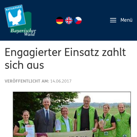
Menü
Engagierter Einsatz zahlt
sich aus
VERÖFFENTLICHT AM:
14.06.2017
UN-
Dekade-
Projekt
Biologische
Vielfalt