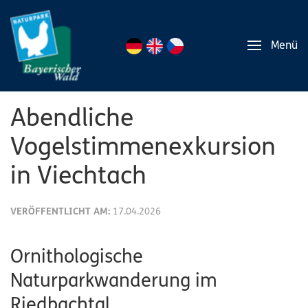
Menü
Abendliche
Vogelstimmenexkursion
in Viechtach
VERÖFFENTLICHT AM:
17.04.2026
Ornithologische
Naturparkwanderung im
Riedbachtal