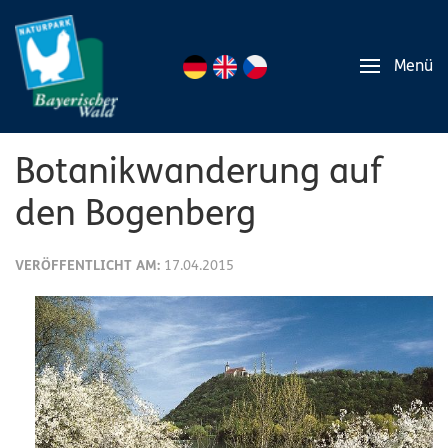
Menü
Botanikwanderung auf
den Bogenberg
VERÖFFENTLICHT AM:
17.04.2015
Bogen.
„Frühlingsflora
am
Bogenberg
“
–
so